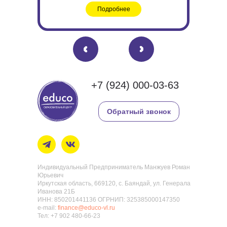
Подробнее
Преподаватели
Аrduino
Заказать набор
Инстаграм
Документы
+7 (924) 000-03-63
Контакты
Обратный звонок
Индивидуальный Предприниматель Манжуев Роман
Юрьевич
Иркутская область, 669120, с. Баяндай, ул. Генерала
Иванова 21Б
ИНН: 850201441136 ОГРНИП: 325385000147350
e-mail:
finance@educo-vl.ru
Тел: +7 902 480-66-23