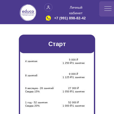
Личный
кабинет
+7 (991) 898-82-42
Старт
Личный кабинет
Программы
5 000 ₽
4 занятия
Робототехника
1 250 ₽/1 занятие
О нас
9 000 ₽
8 занятий
1 125 ₽/1 занятие
Новости
6 месяцев - 26 занятий
27 300 ₽
Скидка 15%
1 050 ₽/1 занятие
Наши классы
Акции
Робототехника
1 год - 52 занятия
52 000 ₽
Скидка 20%
1 000 ₽/1 занятие
Фото с уроков
Python