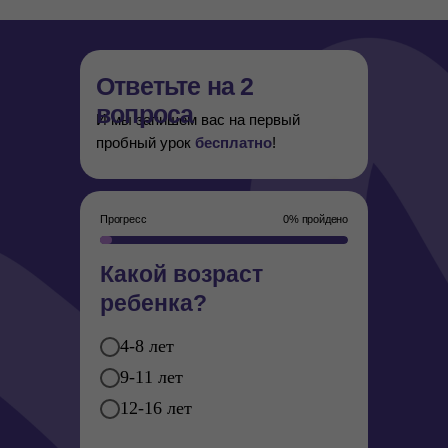
Ответьте на 2
вопроса
И мы запишем вас на первый
пробный урок
бесплатно
!
Прогресс
0% пройдено
Какой возраст
ребенка?
4-8 лет
9-11 лет
12-16 лет